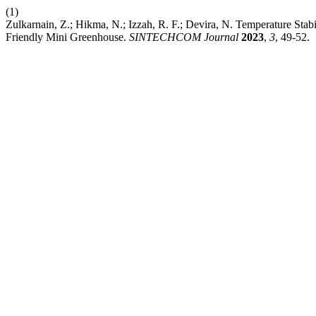
(1)
Zulkarnain, Z.; Hikma, N.; Izzah, R. F.; Devira, N. Temperature Stab
Friendly Mini Greenhouse.
SINTECHCOM Journal
2023
,
3
, 49-52.